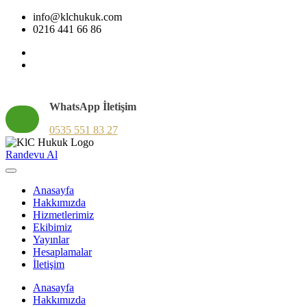
info@klchukuk.com
0216 441 66 86
WhatsApp İletişim
0535 551 83 27
Randevu Al
Anasayfa
Hakkımızda
Hizmetlerimiz
Ekibimiz
Yayınlar
Hesaplamalar
İletişim
Anasayfa
Hakkımızda