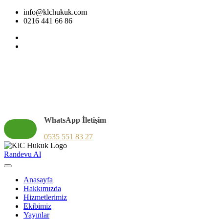
info@klchukuk.com
0216 441 66 86
WhatsApp İletişim
0535 551 83 27
Randevu Al
Anasayfa
Hakkımızda
Hizmetlerimiz
Ekibimiz
Yayınlar