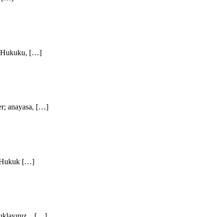
i Hukuku, […]
er; anayasa, […]
C Hukuk […]
tıklayınız. […]