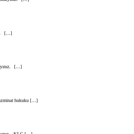
ız. […]
layınız. […]
Tazminat hukuku […]
klayınız. KLC […]