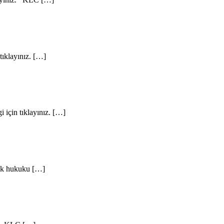
tıklayınız. […]
 için tıklayınız. […]
lık hukuku […]