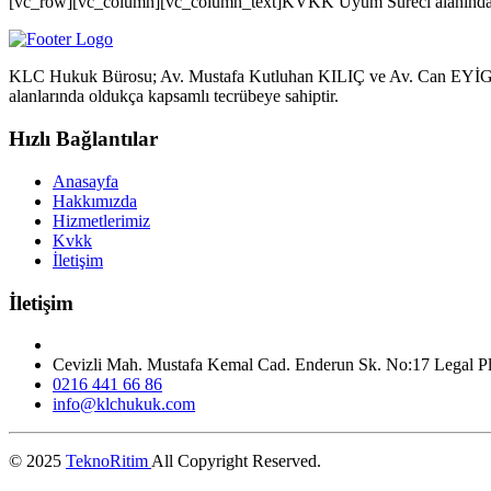
[vc_row][vc_column][vc_column_text]KVKK Uyum Süreci alanında avu
KLC Hukuk Bürosu; Av. Mustafa Kutluhan KILIÇ ve Av. Can EYİGÜN 
alanlarında oldukça kapsamlı tecrübeye sahiptir.
Hızlı Bağlantılar
Anasayfa
Hakkımızda
Hizmetlerimiz
Kvkk
İletişim
İletişim
Cevizli Mah. Mustafa Kemal Cad. Enderun Sk. No:17 Legal Plaz
0216 441 66 86
info@klchukuk.com
© 2025
TeknoRitim
All Copyright Reserved.