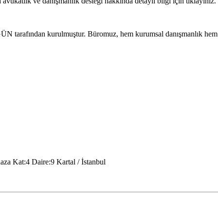
katlık ve danışmanlık desteği hakkında detaylı bilgi için tıklayın
tarafından kurulmuştur. Büromuz, hem kurumsal danışmanlık hem de
a Kat:4 Daire:9 Kartal / İstanbul